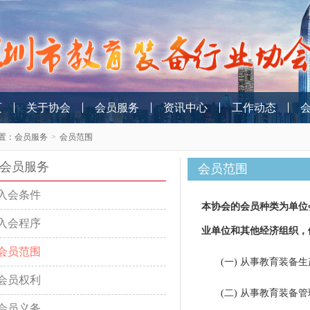
页
关于协会
会员服务
资讯中心
工作动态
置：
会员服务
>
会员范围
会员服务
会员范围
入会条件
本协会的会员种类为单位
入会程序
业单位和其他经济组织，
会员范围
(一) 从事教育装备生
会员权利
(二) 从事教育装备管
会员义务