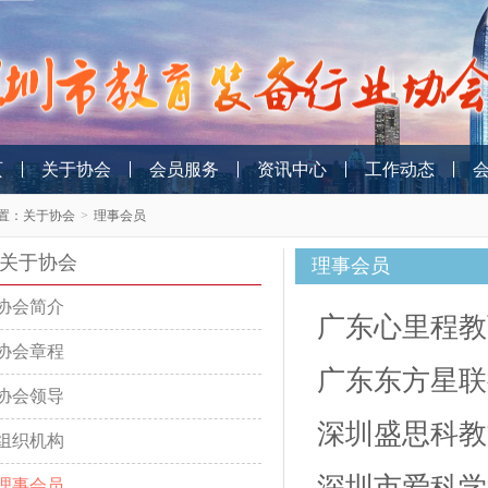
页
关于协会
会员服务
资讯中心
工作动态
置：
关于协会
>
理事会员
关于协会
理事会员
协会简介
广东心里程教
协会章程
广东东方星联
协会领导
深圳盛思科教
组织机构
深圳市爱科学
理事会员