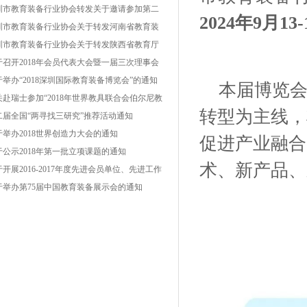
圳市教育装备行业协会转发关于邀请参加第二
2024年9月13-
云南教育装备展示会的函
圳市教育装备行业协会关于转发河南省教育装
行业协会《关于举办“第二届中国（郑州）国际
圳市教育装备行业协会关于转发陕西省教育厅
育装备博览会暨教育产业发展高峰论坛”的通
育技术装备管理中心《关于举办“2019西部教育
于召开2018年会员代表大会暨一届三次理事会
》的函
备博览会”的通知》的函
通知
于举办“2018深圳国际教育装备博览会”的通知
本届博览
关赴瑞士参加“2018年世界教具联合会伯尔尼教
转型为主线，
技术装备展”的组团通知
二届全国“两寻找三研究”推荐活动通知
于举办2018世界创造力大会的通知
促进产业融合
于公示2018年第一批立项课题的通知
术、新产品、
开展2016-2017年度先进会员单位、先进工作
评选表彰活动的通知
于举办第75届中国教育装备展示会的通知