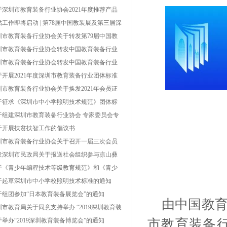
第 002号）
于深圳市教育装备行业协会2021年度推荐产品
单结果的公示
贴工作即将启动 | 第78届中国教装展及第三届深
教博会被纳入深圳市国内重点经贸类展会
圳市教育装备行业协会关于转发第79届中国教
装备展示会具体事项的通知
圳市教育装备行业协会转发中国教育装备行业
会关于开展中国教育装备行业协会2022年度推
圳市教育装备行业协会转发中国教育装备行业
产品工作的通知
会关于开展2021年教育装备行业企业信用等级
于开展2021年度深圳市教育装备行业团体标准
价工作的通知
项工作的通知
圳市教育装备行业协会关于换发2021年会员证
及会费缴纳的通知
于征求《深圳市中小学照明技术规范》团体标
（征求意见稿）意见的通知
于组建深圳市教育装备行业协会 专家委员会专
库的通知
于开展扶贫扶智工作的倡议书
圳市教育装备行业协会关于召开一届三次会员
表大会暨一届四次理事会的通知
发深圳市民政局关于报送社会组织参与凉山彝
自治州普格县、金阳县、甘洛县、雷波县脱贫
于《青少年编程技术等级教育规范》和《青少
坚帮扶项目的通知
机器人技术等级教育规范》团体标准编制工作
于起草深圳市中小学校照明技术标准的通知
议通知
于组团参加“日本教育装备展览会”的通知
由中国教
圳市教育局关于同意支持举办 “2019深圳教育装
博览会”的复函
于举办“2019深圳教育装备博览会”的通知
市教育装备