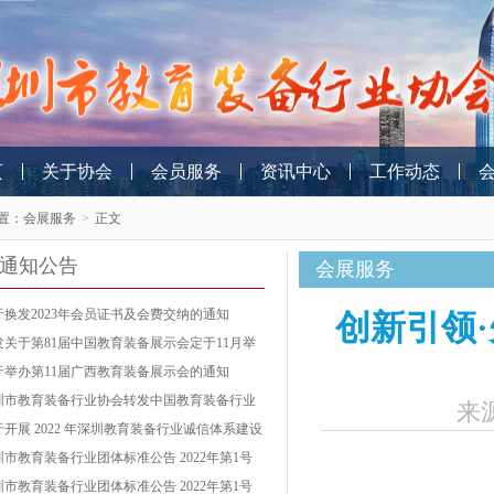
页
关于协会
会员服务
资讯中心
工作动态
置：
会展服务
>
正文
通知公告
会展服务
于换发2023年会员证书及会费交纳的通知
创新引领
发关于第81届中国教育装备展示会定于11月举
的通知
于举办第11届广西教育装备展示会的通知
圳市教育装备行业协会转发中国教育装备行业
来
会关于开展2022年教育装备行业企业信用等级
于开展 2022 年深圳教育装备行业诚信体系建设
价工作的通知
作的通知
圳市教育装备行业团体标准公告 2022年第1号
第 002号）
圳市教育装备行业团体标准公告 2022年第1号