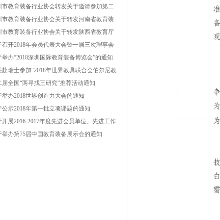
圳市教育装备行业协会转发关于邀请参加第二
云南教育装备展示会的函
圳市教育装备行业协会关于转发河南省教育装
行业协会《关于举办“第二届中国（郑州）国际
圳市教育装备行业协会关于转发陕西省教育厅
育装备博览会暨教育产业发展高峰论坛”的通
育技术装备管理中心《关于举办“2019西部教育
于召开2018年会员代表大会暨一届三次理事会
》的函
备博览会”的通知》的函
通知
于举办“2018深圳国际教育装备博览会”的通知
关赴瑞士参加“2018年世界教具联合会伯尔尼教
技术装备展”的组团通知
二届全国“两寻找三研究”推荐活动通知
于举办2018世界创造力大会的通知
于公示2018年第一批立项课题的通知
开展2016-2017年度先进会员单位、先进工作
评选表彰活动的通知
于举办第75届中国教育装备展示会的通知