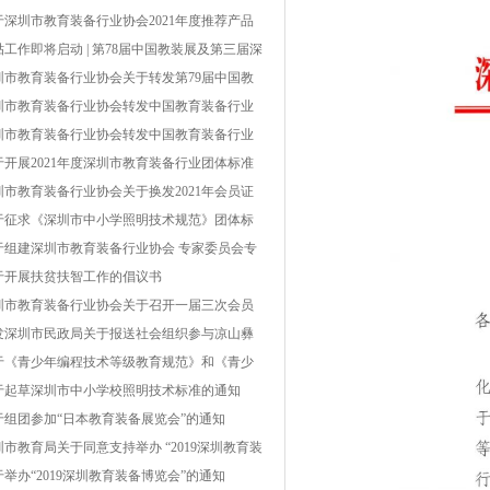
第 002号）
于深圳市教育装备行业协会2021年度推荐产品
单结果的公示
贴工作即将启动 | 第78届中国教装展及第三届深
教博会被纳入深圳市国内重点经贸类展会
圳市教育装备行业协会关于转发第79届中国教
装备展示会具体事项的通知
圳市教育装备行业协会转发中国教育装备行业
会关于开展中国教育装备行业协会2022年度推
圳市教育装备行业协会转发中国教育装备行业
产品工作的通知
会关于开展2021年教育装备行业企业信用等级
于开展2021年度深圳市教育装备行业团体标准
价工作的通知
项工作的通知
圳市教育装备行业协会关于换发2021年会员证
及会费缴纳的通知
于征求《深圳市中小学照明技术规范》团体标
（征求意见稿）意见的通知
于组建深圳市教育装备行业协会 专家委员会专
库的通知
于开展扶贫扶智工作的倡议书
圳市教育装备行业协会关于召开一届三次会员
表大会暨一届四次理事会的通知
发深圳市民政局关于报送社会组织参与凉山彝
自治州普格县、金阳县、甘洛县、雷波县脱贫
于《青少年编程技术等级教育规范》和《青少
坚帮扶项目的通知
机器人技术等级教育规范》团体标准编制工作
于起草深圳市中小学校照明技术标准的通知
议通知
于组团参加“日本教育装备展览会”的通知
圳市教育局关于同意支持举办 “2019深圳教育装
博览会”的复函
于举办“2019深圳教育装备博览会”的通知