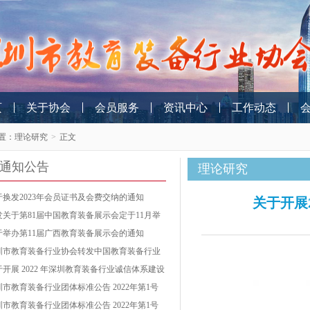
页
关于协会
会员服务
资讯中心
工作动态
置：
理论研究
>
正文
通知公告
理论研究
于换发2023年会员证书及会费交纳的通知
关于开展
发关于第81届中国教育装备展示会定于11月举
的通知
于举办第11届广西教育装备展示会的通知
圳市教育装备行业协会转发中国教育装备行业
会关于开展2022年教育装备行业企业信用等级
于开展 2022 年深圳教育装备行业诚信体系建设
价工作的通知
作的通知
圳市教育装备行业团体标准公告 2022年第1号
第 002号）
圳市教育装备行业团体标准公告 2022年第1号